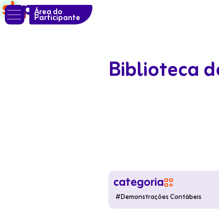

Área do
Participante
Biblioteca 
categoria

#
Demonstrações Contábeis