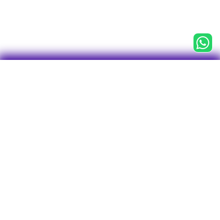

CNPJ 43.763.127/0001-75
Centro Empresarial Água Branca (CEAB)
Av. Francisco Matarazzo, 1.400, 3° andar
Conj. 31, Sala 1 - Torre Torino
Bairro Água Branca
CEP: 05001-903
São Paulo - SP
Tel/WhatsApp: 11 2246-7712
O plano
Investimentos
Visão geral
Perfis de Investimentos
Rentabilidade
Empréstimos
Visão geral
Vantagens