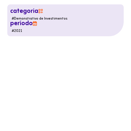
categoria

#
Demonstrativo de Investimentos
período

#
2021