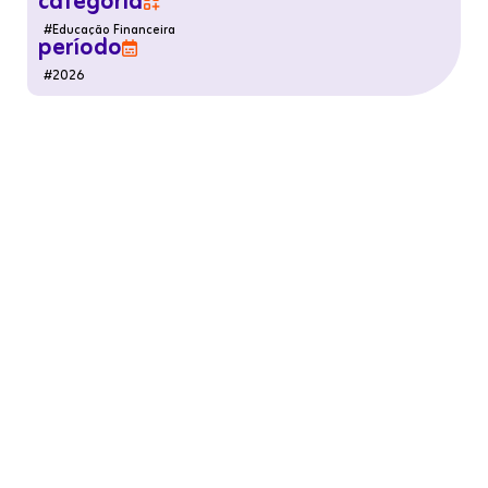
categoria

#
Educação Financeira
período

#
2026