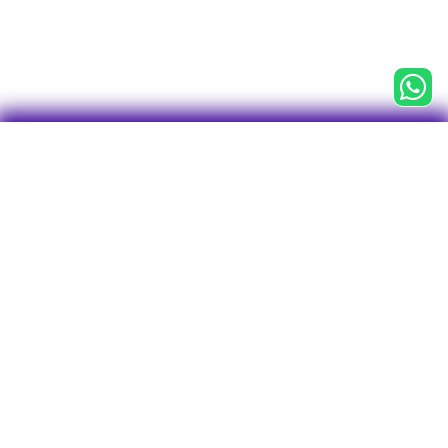

CNPJ 43.763.127/0001-75
Centro Empresarial Água Branca (CEAB)
Av. Francisco Matarazzo, 1.400, 3° andar
Conj. 31, Sala 1 - Torre Torino
Bairro Água Branca
CEP: 05001-903
São Paulo - SP
Tel/WhatsApp: 11 2246-7712
O plano
Investimentos
Visão geral
Perfis de Investimentos
Rentabilidade
Empréstimos
Visão geral
Vantagens