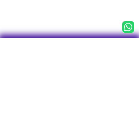

CNPJ 43.763.127/0001-75
Centro Empresarial Água Branca (CEAB)
Av. Francisco Matarazzo, 1.400, 3° andar
Conj. 31, Sala 1 - Torre Torino
Bairro Água Branca
CEP: 05001-903
São Paulo - SP
Tel/WhatsApp: 11 2246-7712
O plano
Investimentos
Visão geral
Perfis de Investimentos
Rentabilidade
Empréstimos
Visão geral
Vantagens