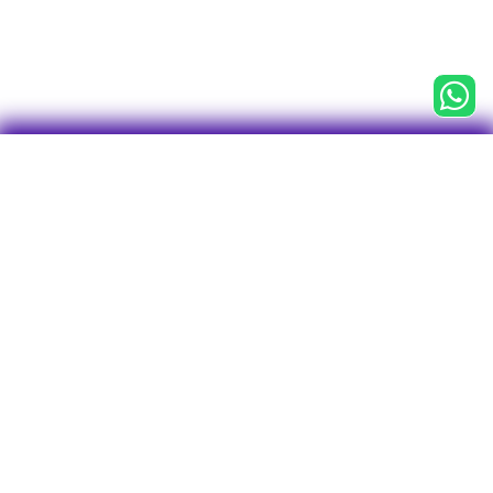

CNPJ 43.763.127/0001-75
Centro Empresarial Água Branca (CEAB)
Av. Francisco Matarazzo, 1.400, 3° andar
Conj. 31, Sala 1 - Torre Torino
Bairro Água Branca
CEP: 05001-903
São Paulo - SP
Tel/WhatsApp: 11 2246-7712
O plano
Investimentos
Visão geral
Perfis de Investimentos
Rentabilidade
Empréstimos
Visão geral
Vantagens