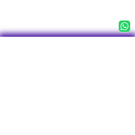

CNPJ 43.763.127/0001-75
Centro Empresarial Água Branca (CEAB)
Av. Francisco Matarazzo, 1.400, 3° andar
Conj. 31, Sala 1 - Torre Torino
Bairro Água Branca
CEP: 05001-903
São Paulo - SP
Tel/WhatsApp: 11 2246-7712
O plano
Investimentos
Visão geral
Perfis de Investimentos
Rentabilidade
Empréstimos
Visão geral
Vantagens