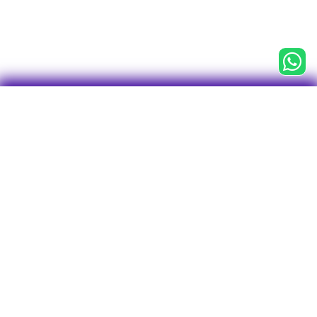

CNPJ 43.763.127/0001-75
Centro Empresarial Água Branca (CEAB)
Av. Francisco Matarazzo, 1.400, 3° andar
Conj. 31, Sala 1 - Torre Torino
Bairro Água Branca
CEP: 05001-903
São Paulo - SP
Tel/WhatsApp: 11 2246-7712
O plano
Investimentos
Visão geral
Perfis de Investimentos
Rentabilidade
Empréstimos
Visão geral
Vantagens