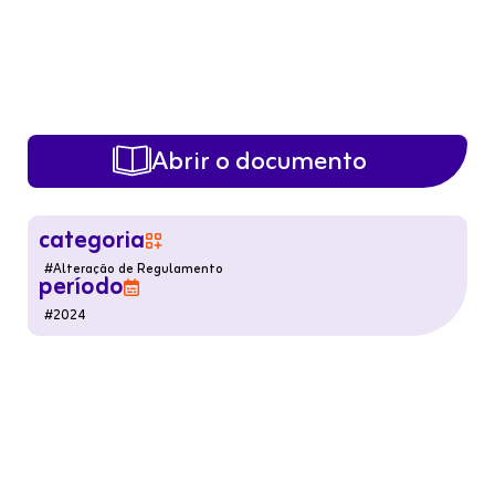
Abrir o documento

categoria

#
Alteração de Regulamento
período

#
2024