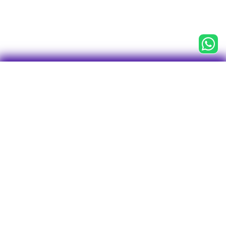

CNPJ 43.763.127/0001-75
Centro Empresarial Água Branca (CEAB)
Av. Francisco Matarazzo, 1.400, 3° andar
Conj. 31, Sala 1 - Torre Torino
Bairro Água Branca
CEP: 05001-903
São Paulo - SP
Tel/WhatsApp: 11 2246-7712
O plano
Investimentos
Visão geral
Perfis de Investimentos
Rentabilidade
Empréstimos
Visão geral
Vantagens