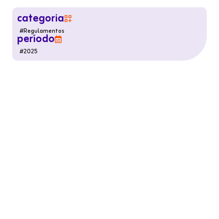
categoria

#
Regulamentos
período

#
2025