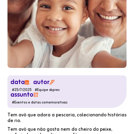
data
autor


#
25/7/2025
#
Equipe sbprev
assunto

#
Eventos e datas comemorativas
Tem avô que adora a pescaria, colecionando histórias
de rio.
Tem avô que não gosta nem do cheiro do peixe,