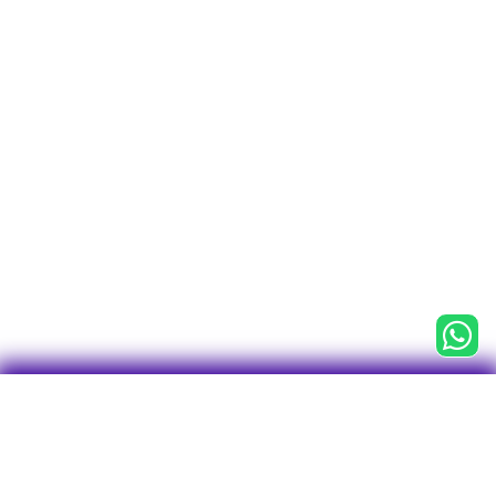

CNPJ 43.763.127/0001-75
Centro Empresarial Água Branca (CEAB)