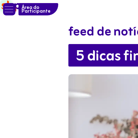

Área do
Participante
feed de notí
5 dicas f