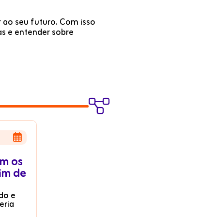
 ao seu futuro. Com isso
as e entender sobre


m os
im de
do e
eria