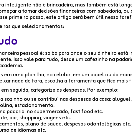
ra inteligente não é brincadeira, mas também está longe
começar a tomar decisões financeiras com sabedoria, ou 
sse primeiro passo, este artigo será bem útil nessa taref
ceiras que selecionamentos:
tudo
nanceira pessoal é: saiba para onde o seu dinheiro está in
ente. Isso vale para tudo, desde um cafezinho na padar
academia.
os em uma planilha, no celular, em um papel ou da mane
ar nada de fora, escolha a ferramenta que fica mais fá
 em seguida, categorize as despesas. Por exemplo:
a sozinho ou se contribuí nas despesas da casa: aluguel,
solina, estacionamento.
a padaria, no supermercado, fast food etc.
te, bar, shopping, viagens etc.
camentos, plano de saúde, despesas odontológicas etc.
urso de idiomas etc.