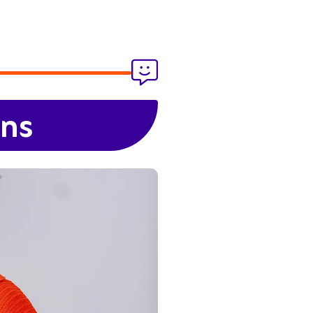

ens