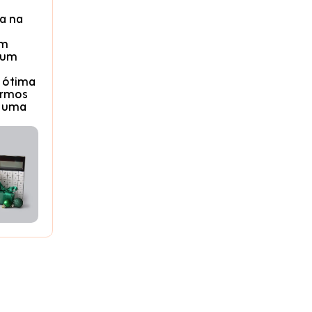
a na
um
 um
 ótima
armos
 uma