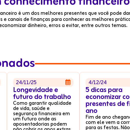
em conhecimento financeiro
nanceiro é um dos melhores presentes que você pode dar
e canais de finanças para conhecer as melhores prátic
conomizar dinheiro, erros a evitar, entre outros temas.
ionados
24/11/25
4/12/24

Longevidade e
5 dicas para
futuro do trabalho
economizar co
presentes de f
Como garantir qualidade
de vida, saúde e
ano
segurança financeira em
Fim de ano chegan
um futuro onde as
com ele vem a corr
aposentadorias podem
para as festas. Não
não cobrir os anos extras