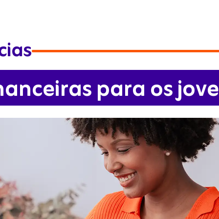
cias
inanceiras para os jov