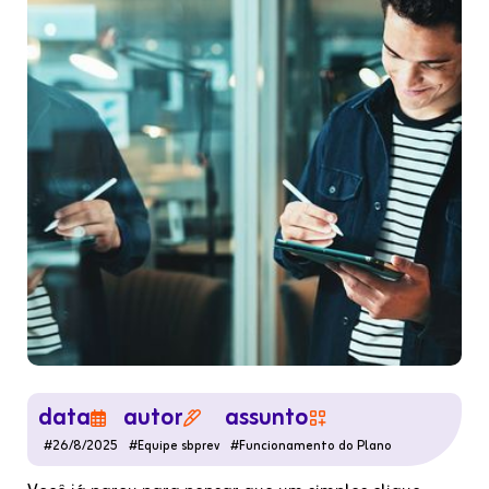
data
autor
assunto



#
26/8/2025
#
Equipe sbprev
#
Funcionamento do Plano