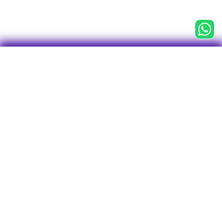

CNPJ 43.763.127/0001-75
Centro Empresarial Água Branca (CEAB)
Av. Francisco Matarazzo, 1.400, 3° andar
Conj. 31, Sala 1 - Torre Torino
Bairro Água Branca
CEP: 05001-903
São Paulo - SP
Tel/WhatsApp: 11 2246-7712
O plano
Investimentos
Visão geral
Perfis de Investimentos
Rentabilidade
Empréstimos
Visão geral
Vantagens
Calculadoras e simuladores
Funcionamento