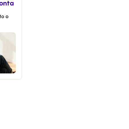
conta
to o
a