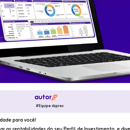
autor

#
Equipe sbprev
dade para você!
 as rentabilidades do seu Perfil de Investimento, e div