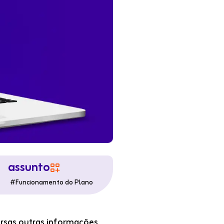
assunto

#
Funcionamento do Plano
ersas outras informações,