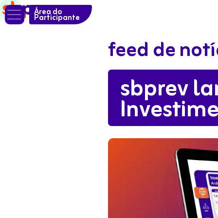

Área do
Participante
feed de notí
sbprev l
Investim