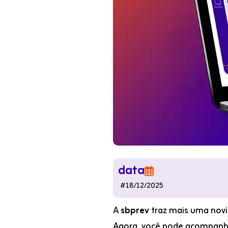
data

#
18/12/2025
A
sbprev
traz mais uma novi
Agora, você pode acompanhar