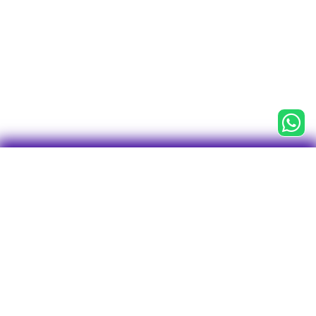

CNPJ 43.763.127/0001-75
Centro Empresarial Água Branca (CEAB)
Av. Francisco Matarazzo, 1.400, 3° andar
Conj. 31, Sala 1 - Torre Torino
Bairro Água Branca
CEP: 05001-903
São Paulo - SP
Tel/WhatsApp: 11 2246-7712
O plano