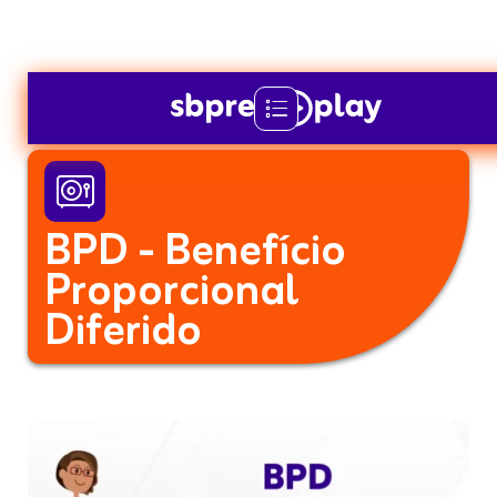


BPD - Benefício
Proporcional
Diferido