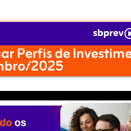
r Perfis de Investime
mbro/2025