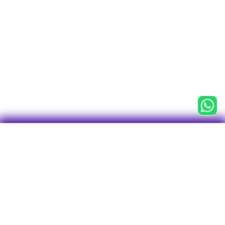

CNPJ 43.763.127/0001-75
Centro Empresarial Água Branca (CEAB)
Av. Francisco Matarazzo, 1.400, 3° andar
Conj. 31, Sala 1 - Torre Torino
Bairro Água Branca
CEP: 05001-903
São Paulo - SP
Tel/WhatsApp: 11 2246-7712