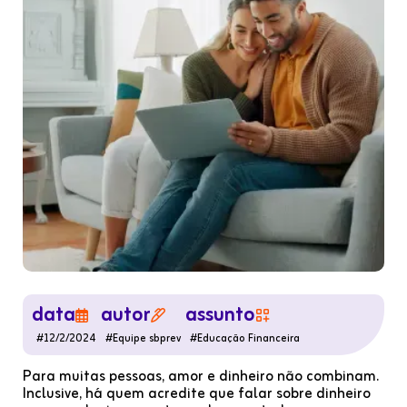
data
autor
assunto



#
12/2/2024
#
Equipe sbprev
#
Educação Financeira
Para muitas pessoas, amor e dinheiro não combinam.
Inclusive, há quem acredite que falar sobre dinheiro