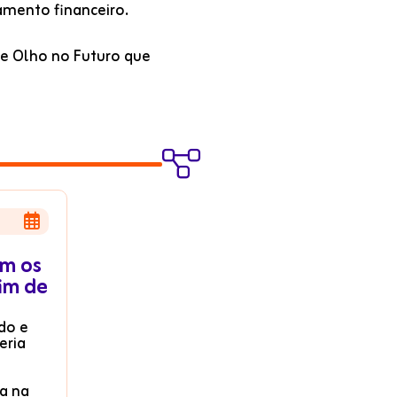
amento financeiro.
De Olho no Futuro que


m os
im de
do e
eria
a na