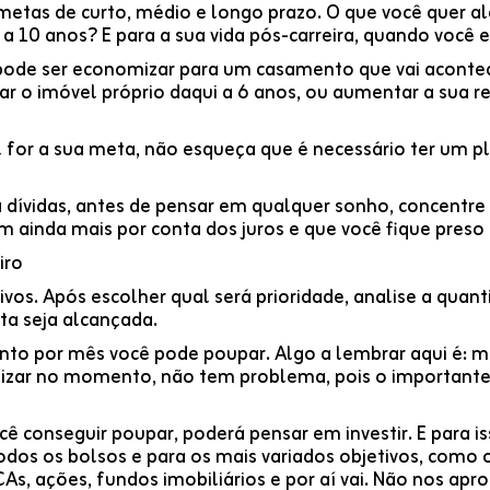
etas de curto, médio e longo prazo. O que você quer a
 a 10 anos? E para a sua vida pós-carreira, quando você
 pode ser economizar para um casamento que vai acontec
r o imóvel próprio daqui a 6 anos, ou aumentar a sua re
for a sua meta, não esqueça que é necessário ter um pl
 dívidas, antes de pensar em qualquer sonho, concentre 
m ainda mais por conta dos juros e que você fique pres
iro
vos. Após escolher qual será prioridade, analise a quanti
a seja alcançada.
uanto por mês você pode poupar. Algo a lembrar aqui é:
izar no momento, não tem problema, pois o importante 
ê conseguir poupar, poderá pensar em investir. E para is
dos os bolsos e para os mais variados objetivos, como 
CAs, ações, fundos imobiliários e por aí vai. Não nos ap