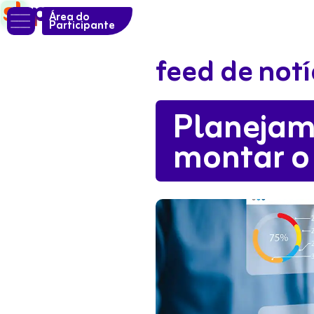

Área do
Participante
feed de notí
Planejam
montar o