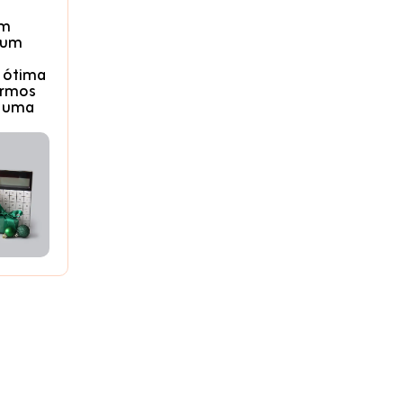
um
 um
 ótima
armos
 uma