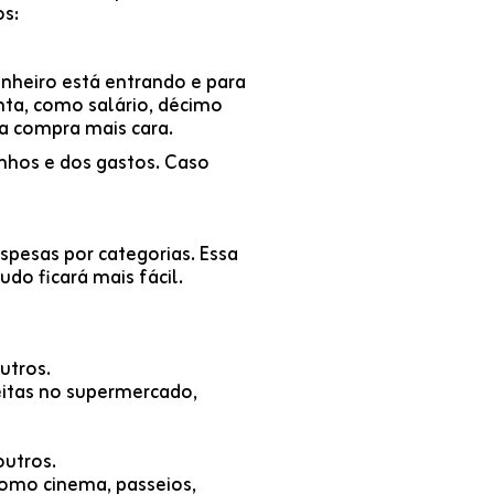
s:
dinheiro está entrando e para
nta, como salário, décimo
ma compra mais cara.
anhos e dos gastos. Caso
espesas por categorias. Essa
udo ficará mais fácil.
utros.
itas no supermercado,
outros.
como cinema, passeios,