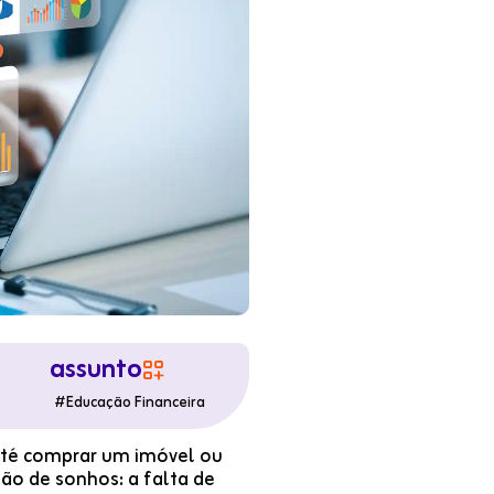
assunto

#
Educação Financeira
 até comprar um imóvel ou
ção de sonhos: a falta de