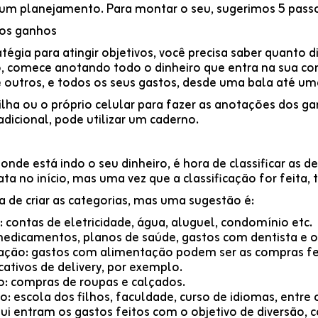
um planejamento. Para montar o seu, sugerimos 5 passo
 os ganhos
atégia para atingir objetivos, você precisa saber quanto 
so, comece anotando todo o dinheiro que entra na sua co
re outros, e todos os seus gastos, desde uma bala até u
ilha ou o próprio celular para fazer as anotações dos g
dicional, pode utilizar um caderno.
onde está indo o seu dinheiro, é hora de classificar as d
a no início, mas uma vez que a classificação for feita, t
a de criar as categorias, mas uma sugestão é:
contas de eletricidade, água, aluguel, condomínio etc.
edicamentos, planos de saúde, gastos com dentista e o
ção: gastos com alimentação podem ser as compras fe
cativos de delivery, por exemplo.
: compras de roupas e calçados.
 escola dos filhos, faculdade, curso de idiomas, entre 
ui entram os gastos feitos com o objetivo de diversão, 